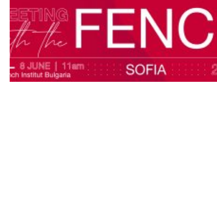
СРЕЩА С ЧЛЕНОВЕТЕ НА THE
FENCE
На 8-и юни всички членове на The Fence ще ви
очакват, за да ви поздравят и да се запознаят с
вас, да опознаят българските драматурзи и
професионалисти в областта на театъра.