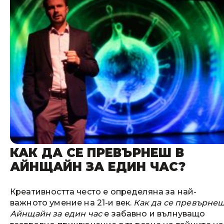
КАК ДА СЕ ПРЕВЪРНЕШ В
АЙНЩАЙН ЗА ЕДИН ЧАС?
Креативността често е определяна за най-
важното умение на 21-и век.
Как да се превърнеш
Айнщайн за един час
е забавно и вълнуващо