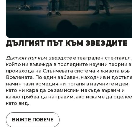
ДЪЛГИЯТ ПЪТ КЪМ ЗВЕЗДИТЕ
Дългият път към звездите
е театрален спектакъл,
който ни въвежда в последните научни теории з
произхода на Слънчевата система и живота във
Вселената. По един забавен, находчив и достъп
начин тази комедия ни потапя в научните идеи,
като ни кара да се замислим накъде вървим и
какво трябва да направим, ако искаме да оцеле
като вид.
ВИЖТЕ ПОВЕЧЕ